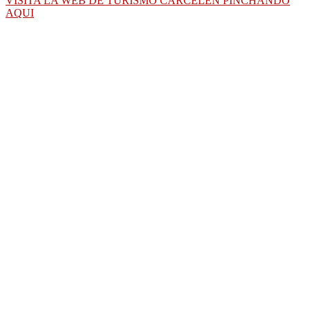
VISITA LA WEB DE TURISMO CARCELÉN PINCHANDO
AQUI