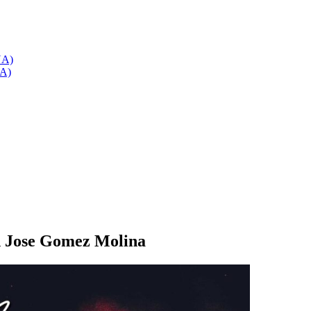
NA)
NA)
n Jose Gomez Molina