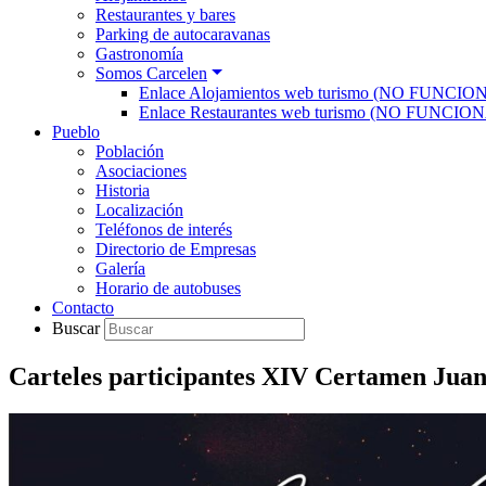
Restaurantes y bares
Parking de autocaravanas
Gastronomía
Somos Carcelen
Enlace Alojamientos web turismo (NO FUNCIO
Enlace Restaurantes web turismo (NO FUNCIO
Pueblo
Población
Asociaciones
Historia
Localización
Teléfonos de interés
Directorio de Empresas
Galería
Horario de autobuses
Contacto
Buscar
Carteles participantes XIV Certamen Jua