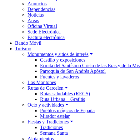
Anuncios
Dependencias
Noticias
Áreas
Oficina Virtual
Sede Electrónica
Factura electrónica
Bando Móvil
Turismo
Monumentos y sitios de interés
Castillo y exposiciones
Ermita del Santísimo Cristo de las Eras y de la Mis
Parroquia de San Andrés Apóstol
Fuentes y lavaderos
Los Montones
Rutas de Carcelen
Rutas saludables (RECS)
Ruta Urbana – Grafitis
Ocio y actividades
Pueblos mágicos de España
Mirador estelar
Fiestas y Tradiciones
Tradiciones
Semana Santa
Alojamientos